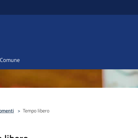
il Comune
omenti
>
Tempo libero