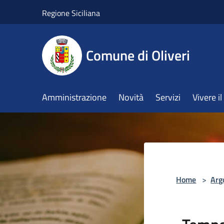
Salta al contenuto principale
Regione Siciliana
Comune di Oliveri
Amministrazione
Novità
Servizi
Vivere 
Home
>
Arg