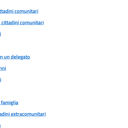
ittadini comunitari
 cittadini comunitari
i
con un delegato
nni
i
 famiglia
tadini extracomunitari
o