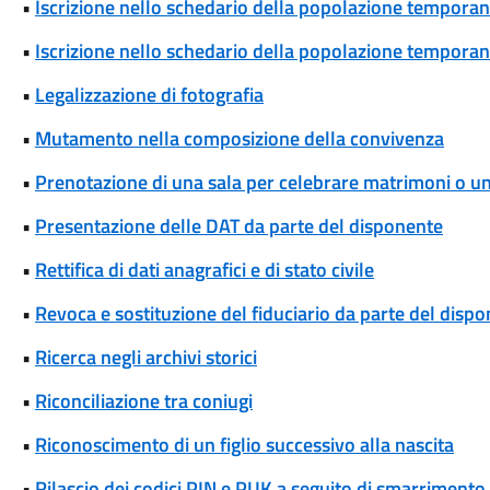
•
Iscrizione nello schedario della popolazione temporane
•
Iscrizione nello schedario della popolazione temporanea
•
Legalizzazione di fotografia
•
Mutamento nella composizione della convivenza
•
Prenotazione di una sala per celebrare matrimoni o unio
•
Presentazione delle DAT da parte del disponente
•
Rettifica di dati anagrafici e di stato civile
•
Revoca e sostituzione del fiduciario da parte del disp
•
Ricerca negli archivi storici
•
Riconciliazione tra coniugi
•
Riconoscimento di un figlio successivo alla nascita
•
Rilascio dei codici PIN e PUK a seguito di smarrimento