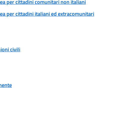
a per cittadini comunitari non italiani
 per cittadini italiani ed extracomunitari
ni civili
onente