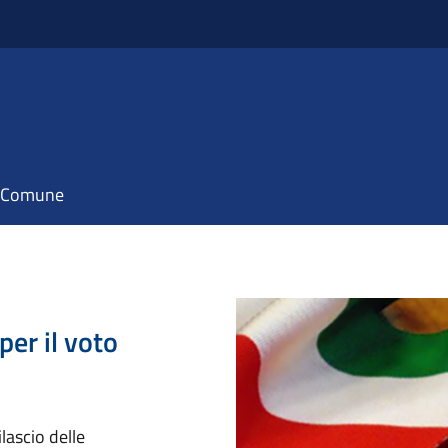
il Comune
per il voto
o
ilascio delle