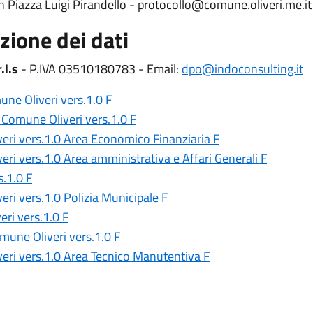
 in Piazza Luigi Pirandello - protocollo@comune.oliveri.me.it
zione dei dati
r.l.s
- P.IVA 03510180783 - Email:
dpo@indoconsulting.it
ne Oliveri vers.1.0 F
 Comune Oliveri vers.1.0 F
eri vers.1.0 Area Economico Finanziaria F
ri vers.1.0 Area amministrativa e Affari Generali F
s.1.0 F
ri vers.1.0 Polizia Municipale F
ri vers.1.0 F
mune Oliveri vers.1.0 F
eri vers.1.0 Area Tecnico Manutentiva F