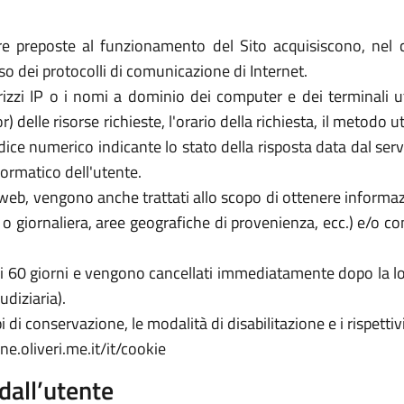
re preposte al funzionamento del Sito acquisiscono, nel c
uso dei protocolli di comunicazione di Internet.
rizzi IP o i nomi a dominio dei computer e dei terminali util
elle risorse richieste, l'orario della richiesta, il metodo util
dice numerico indicante lo stato della risposta data dal server
formatico dell'utente.
zi web, vengono anche trattati allo scopo di ottenere informazi
a o giornaliera, aree geografiche di provenienza, ecc.) e/o c
 di 60 giorni e vengono cancellati immediatamente dopo la lo
udiziaria).
 di conservazione, le modalità di disabilitazione e i rispettivi
e.oliveri.me.it/it/cookie
dall’utente