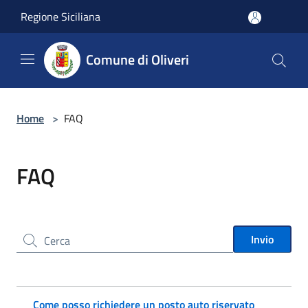
Salta al contenuto principale
Regione Siciliana
Comune di Oliveri
Home
>
FAQ
FAQ
Cerca nel sito
Invio
Come posso richiedere un posto auto riservato