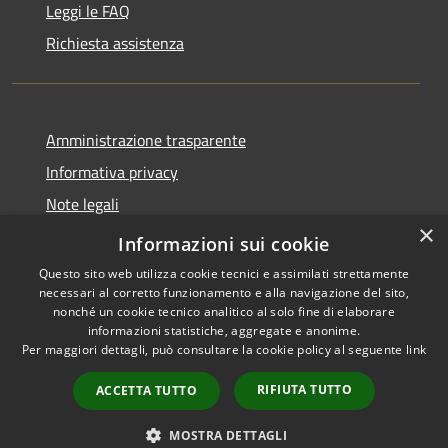
Leggi le FAQ
Richiesta assistenza
Amministrazione trasparente
Informativa privacy
Note legali
×
Dichiarazione di accessibilità
Informazioni sui cookie
Questo sito web utilizza cookie tecnici e assimilati strettamente
necessari al corretto funzionamento e alla navigazione del sito,
nonché un cookie tecnico analitico al solo fine di elaborare
informazioni statistiche, aggregate e anonime.
RSS
Copyright © 2026 • Comune di
Per maggiori dettagli, può consultare la cookie policy al seguente
link
Accessibilità
Oliveri • Powered by
Privacy
Municipium
Accesso
•
RIFIUTA TUTTO
ACCETTA TUTTO
Cookie
redazione
Mappa del sito
MOSTRA DETTAGLI