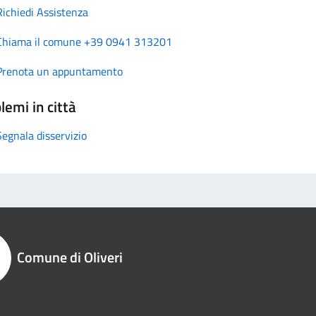
Richiedi Assistenza
Chiama il comune +39 0941 313201
Prenota un appuntamento
lemi in città
Segnala disservizio
Comune di Oliveri