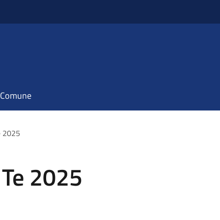
il Comune
e 2025
 Te 2025