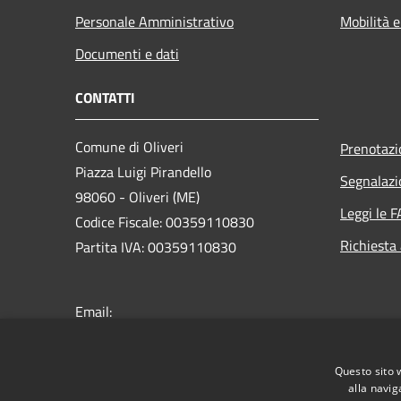
Personale Amministrativo
Mobilità e
Documenti e dati
CONTATTI
Comune di Oliveri
Prenotaz
Piazza Luigi Pirandello
Segnalazi
98060 - Oliveri (ME)
Leggi le 
Codice Fiscale: 00359110830
Richiesta
Partita IVA: 00359110830
Email:
protocollo@comune.oliveri.me.it
PEC:
info@pec.comune.oliveri.me.it
Questo sito 
Centralino Unico: +39 0941 313201
alla navig