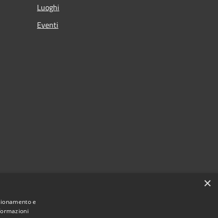
Luoghi
Eventi
×
nzionamento e
nformazioni