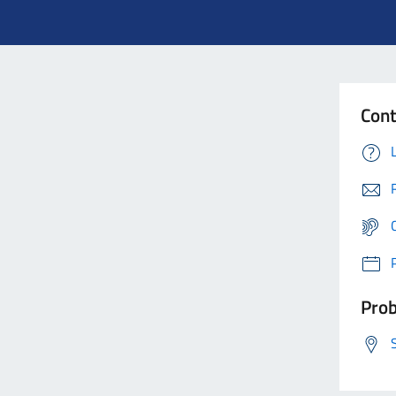
Cont
Prob