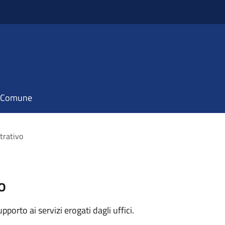
il Comune
trativo
o
orto ai servizi erogati dagli uffici.