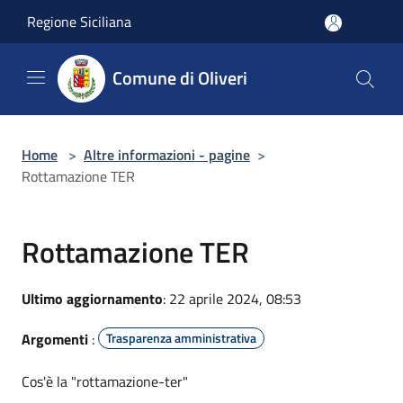
Salta al contenuto principale
Regione Siciliana
Comune di Oliveri
Home
>
Altre informazioni - pagine
>
Rottamazione TER
Rottamazione TER
Ultimo aggiornamento
: 22 aprile 2024, 08:53
Argomenti
:
Trasparenza amministrativa
Cos'è la "rottamazione-ter"