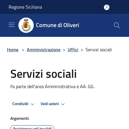
Salta al contenuto principale
Regione Siciliana
Comune di Oliveri
Home
>
Amministrazione
>
Uffici
>
Servizi sociali
Servizi sociali
Fa parte dell'area Amministrativa e AA. GG.
Condividi
Vedi azioni
Argomenti:
Assistenza agli invalidi