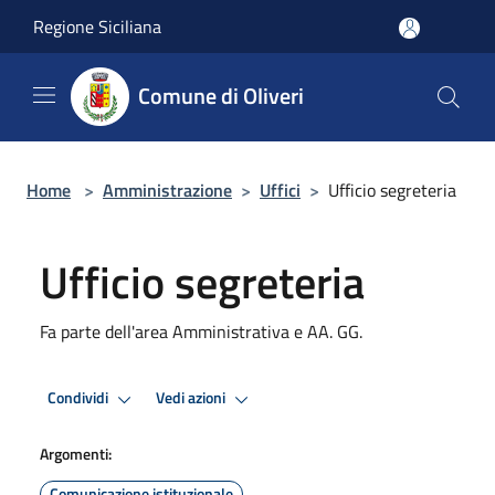
Salta al contenuto principale
Regione Siciliana
Comune di Oliveri
Home
>
Amministrazione
>
Uffici
>
Ufficio segreteria
Ufficio segreteria
Fa parte dell'area Amministrativa e AA. GG.
Condividi
Vedi azioni
Argomenti:
Comunicazione istituzionale