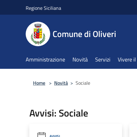
Salta al contenuto principale
Regione Siciliana
Comune di Oliveri
Amministrazione
Novità
Servizi
Vivere 
Home
>
Novità
>
Sociale
Avvisi: Sociale
AVVISI