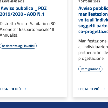
2 NOVEMBRE 2023
7 OTTOBRE 2023
Avviso pubblico _ PDZ
Avviso pubbli
2019/2020 - AOD N.1
manifestazione
volta all’indiv
Distretto Socio -Sanitario n.30
soggetti partne
Azione 2 "Trasporto Sociale" II
co-progettazi
Annualità.
Manifestazione d
Assistenza agli invalidi
all'individuazion
partner ai fini de
progettazione.
Immigrazione
LEGGI DI PIÙ
LEGGI DI PIÙ