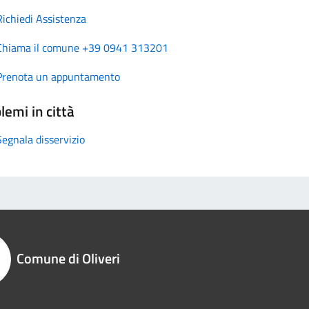
Richiedi Assistenza
Chiama il comune +39 0941 313201
Prenota un appuntamento
lemi in città
Segnala disservizio
Comune di Oliveri