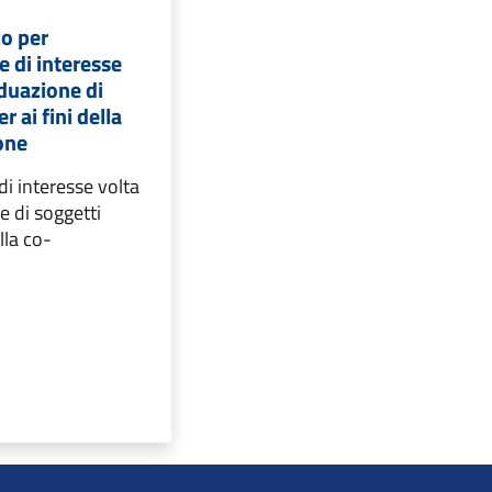
co per
 di interesse
iduazione di
r ai fini della
one
i interesse volta
e di soggetti
lla co-