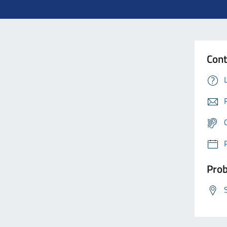
Cont
Prob