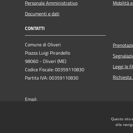
Personale Amministrativo
Mobilità e
Documenti e dati
CONTATTI
Comune di Oliveri
Prenotaz
Piazza Luigi Pirandello
Segnalazi
98060 - Oliveri (ME)
Leggi le 
Codice Fiscale: 00359110830
Richiesta
Partita IVA: 00359110830
Email:
protocollo@comune.oliveri.me.it
PEC:
info@pec.comune.oliveri.me.it
Questo sito 
Centralino Unico: +39 0941 313201
alla navig