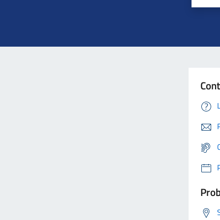
Cont
Prob