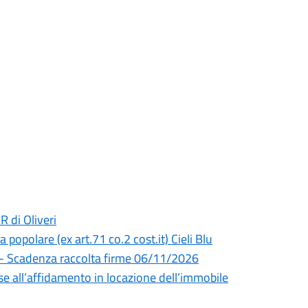
 di Oliveri
a popolare (ex art.71 co.2 cost.it) Cieli Blu
a) - Scadenza raccolta firme 06/11/2026
se all’affidamento in locazione dell’immobile